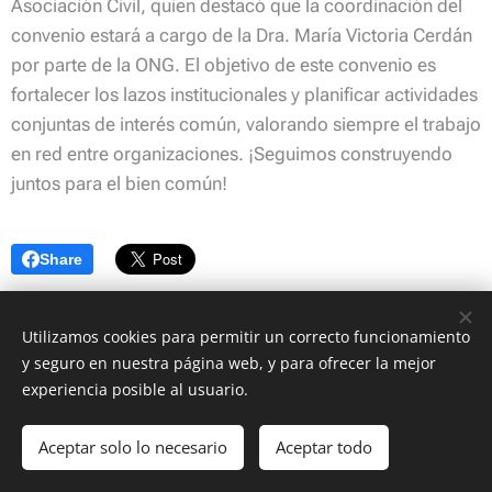
Asociación Civil, quien destacó que la coordinación del
convenio estará a cargo de la Dra. María Victoria Cerdán
por parte de la ONG. El objetivo de este convenio es
fortalecer los lazos institucionales y planificar actividades
conjuntas de interés común, valorando siempre el trabajo
en red entre organizaciones. ¡Seguimos construyendo
juntos para el bien común!
Share
Utilizamos cookies para permitir un correcto funcionamiento
y seguro en nuestra página web, y para ofrecer la mejor
© Copyright 2022 Centro de Estudios Corrientes | Asociación Civil 8 de
experiencia posible al usuario.
Octubre
Todos los derechos reservados
Aceptar solo lo necesario
Aceptar todo
Creado con
Webnode
Cookies