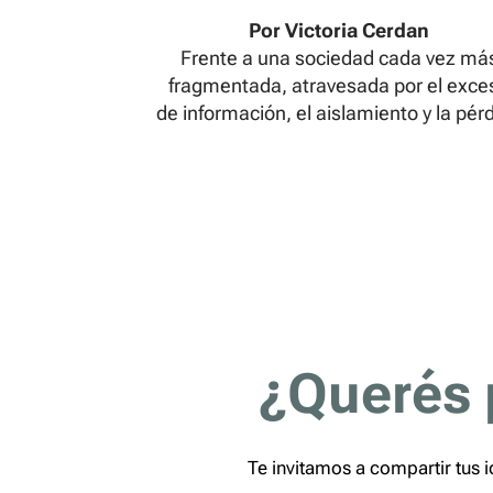
Por Victoria Cerdan
Frente a una sociedad cada vez má
fragmentada, atravesada por el exce
de información, el aislamiento y la pér
de vínculos, esta nota María Victori
Cerdan nos propone una reflexión polí
y cultural sobre la necesidad de recup
el diálogo, la escucha y la construcci
colectiva como actos de resistencia
¿Querés 
Te invitamos a compartir tus i