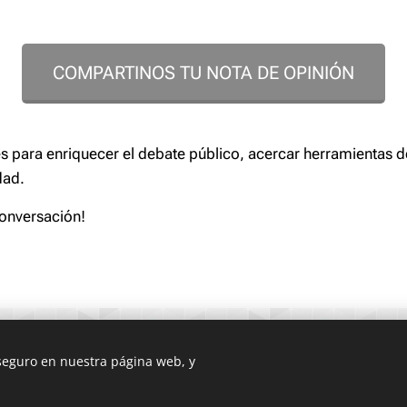
COMPARTINOS TU NOTA DE OPINIÓN
 para enriquecer el debate público, acercar herramientas d
dad.
conversación!
Copyright 2022 Centro de Estudios Corrientes | Asociación Civil 8 de Octu
 seguro en nuestra página web, y
Todos los derechos reservados
Creado con
Webnode
Cookies