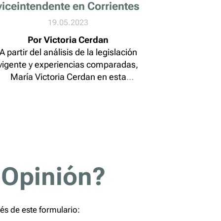
viceintendente en Corrientes
19.05.2023
Por
Victoria Cerdan
A partir del análisis de la legislación
vigente y experiencias comparadas,
María Victoria Cerdan en esta
vestigación indaga en los debates que
genera el rol del viceintendente en
rrientes y su idoneidad para presidir el
Honorable Concejo Deliberante. ¿Es
uncional su presencia en ese espacio?
¿Qué utilidad institucional tiene...
 Opinión?
vés de este formulario: