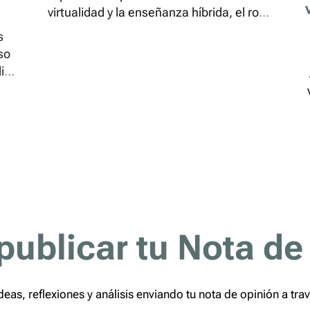
virtualidad y la enseñanza híbrida, el rol
docente se ha ampliado y complejizado
s
sin una actualización equivalente en su
so
reconocimiento legal ni salarial. La
dida
pandemia puso en evidencia la falta de
a
regulación específica sobre la labor
tica
virtual, el...
erar
in
ón
.
Co
f
publicar tu Nota de
deas, reflexiones y análisis enviando tu nota de opinión a tra