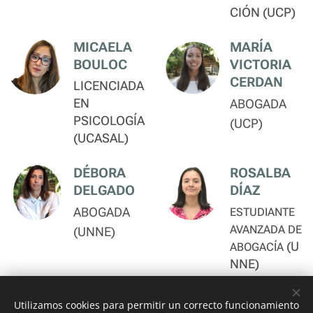
CIÓN (UCP)
MICAELA
MARÍA
BOULOC
VICTORIA
CERDAN
LICENCIADA
EN
ABOGADA
PSICOLOGÍA
(UCP)
(UCASAL)
DÉBORA
ROSALBA
DELGADO
DÍAZ
ABOGADA
ESTUDIANTE
AVANZADA DE
(UNNE)
(U
ABOGACÍA
NNE)
Utilizamos cookies para permitir un correcto funcionamiento