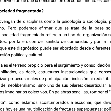
 convicción de que la construcción del conocimiento es cole
ociedad fragmentada?
vengan de disciplinas como la psicología o sociología, p
no. Pero podemos afirmar que se trata de la base soc
e sociedad fragmentada refiere a un tipo de organización s
idos, por la erosión del sentido de comunidad y por la im
que este diagnóstico puede ser abordado desde diferentes 
sión política y cultural.
 es el terreno propicio para el surgimiento y consolidació
bilitadas, es decir, estructuras institucionales que con
izar procesos reales de participación, inclusión ni redistri
 del neoliberalismo, sino uno de sus pilares: desarticular l
 los imaginarios colectivos. En palabras sencillas, romper el 
ieta", como estamos acostumbrados a escuchar, que divi
 hoy es una multiplicación de fracturas superpuestas: políti