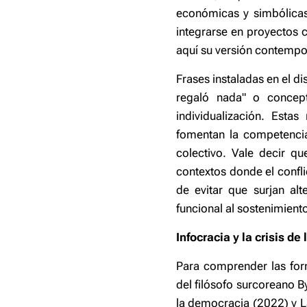
económicas y simbólicas.
integrarse en proyectos c
aquí su versión contemp
Frases instaladas en el d
regaló nada" o concept
individualización. Esta
fomentan la competencia 
colectivo. Vale decir q
contextos donde el confli
de evitar que surjan alt
funcional al sostenimiento
Infocracia y la crisis d
Para comprender las for
del filósofo surcoreano By
la democracia (2022) y La