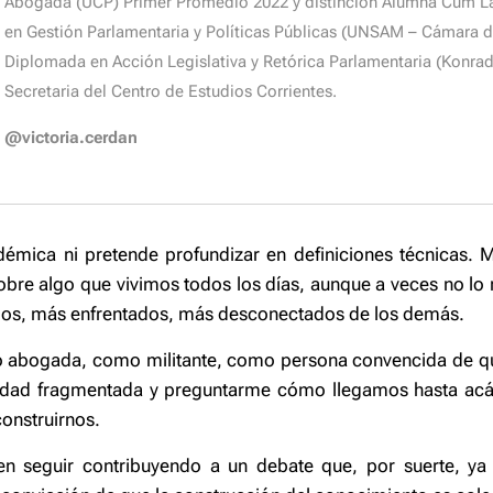
Abogada (UCP) Primer Promedio 2022 y distinción Alumna Cum 
en Gestión Parlamentaria y Políticas Públicas (UNSAM – Cámara d
Diplomada en Acción Legislativa y Retórica Parlamentaria (Konrad
Secretaria del Centro de Estudios Corrientes.
@victoria.cerdan
émica ni pretende profundizar en definiciones técnicas. M
sobre algo que vivimos todos los días, aunque a veces no l
olos, más enfrentados, más desconectados de los demás.
bogada, como militante, como persona convencida de que
iedad fragmentada y preguntarme cómo llegamos hasta ac
onstruirnos.
 en seguir contribuyendo a un debate que, por suerte, ya