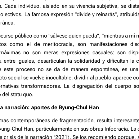
 Cada individuo, aislado en su vivencia subjetiva, se dista
olectivos. La famosa expresión "divide y reinarás", atribuid
oránea.
iscurso público como "sálvese quien pueda", "mientras a mí
os como el de meritocracia, son manifestaciones dis
s máximas no son meras expresiones casuales: son disp
entre iguales, desarticulan la solidaridad y dificultan la 
ue este proceso no se da de manera espontánea, es una
cto social se vuelve inocultable, dividir al pueblo aparece 
ernativas transformadoras. La disgregación del cuerpo so
 del statu quo.
e la narración: aportes de Byung-Chul Han
mas contemporáneas de fragmentación, resulta interesant
ung-Chul Han, particularmente en sus obras Infocracia. La di
 crisis de la narración (2021). Se los recomiendo porque, 