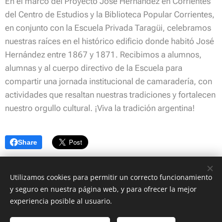
En el marco del Proyecto José Hernández en Corrientes
del Centro de Estudios y la Biblioteca Popular Corrientes,
en conjunto con la Escuela Privada Taragüi, celebramos
nuestras raíces en el histórico edificio donde habitó José
Hernández entre 1867 y 1871. Recibimos a alumnos,
alumnas y al cuerpo directivo de la Escuela para
compartir una jornada institucional de camaradería, con
actividades que resaltan nuestras tradiciones y fortalecen
nuestro orgullo cultural. ¡Viva la tradición argentina!
Share
Utilizamos cookies para permitir un correcto funcionamiento
y seguro en nuestra página web, y para ofrecer la mejor
© Copyright 2022 Centro de Estudios Corrientes | Asociación Civil 8 de
experiencia posible al usuario.
Octubre
Todos los derechos reservados