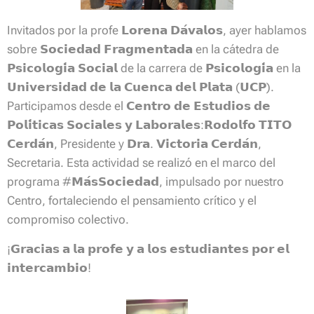
Invitados por la profe 𝗟𝗼𝗿𝗲𝗻𝗮 𝗗𝗮́𝘃𝗮𝗹𝗼𝘀, ayer hablamos
sobre 𝗦𝗼𝗰𝗶𝗲𝗱𝗮𝗱 𝗙𝗿𝗮𝗴𝗺𝗲𝗻𝘁𝗮𝗱𝗮 en la cátedra de
𝗣𝘀𝗶𝗰𝗼𝗹𝗼𝗴𝗶́𝗮 𝗦𝗼𝗰𝗶𝗮𝗹 de la carrera de 𝗣𝘀𝗶𝗰𝗼𝗹𝗼𝗴𝗶́𝗮 en la
𝗨𝗻𝗶𝘃𝗲𝗿𝘀𝗶𝗱𝗮𝗱 𝗱𝗲 𝗹𝗮 𝗖𝘂𝗲𝗻𝗰𝗮 𝗱𝗲𝗹 𝗣𝗹𝗮𝘁𝗮 (𝗨𝗖𝗣).
Participamos desde el 𝗖𝗲𝗻𝘁𝗿𝗼 𝗱𝗲 𝗘𝘀𝘁𝘂𝗱𝗶𝗼𝘀 𝗱𝗲
𝗣𝗼𝗹𝗶́𝘁𝗶𝗰𝗮𝘀 𝗦𝗼𝗰𝗶𝗮𝗹𝗲𝘀 𝘆 𝗟𝗮𝗯𝗼𝗿𝗮𝗹𝗲𝘀:𝗥𝗼𝗱𝗼𝗹𝗳𝗼 𝗧𝗜𝗧𝗢
𝗖𝗲𝗿𝗱𝗮́𝗻, Presidente y 𝗗𝗿𝗮. 𝗩𝗶𝗰𝘁𝗼𝗿𝗶𝗮 𝗖𝗲𝗿𝗱𝗮́𝗻,
Secretaria. Esta actividad se realizó en el marco del
programa #𝗠𝗮́𝘀𝗦𝗼𝗰𝗶𝗲𝗱𝗮𝗱, impulsado por nuestro
Centro, fortaleciendo el pensamiento crítico y el
compromiso colectivo.
¡𝗚𝗿𝗮𝗰𝗶𝗮𝘀 𝗮 𝗹𝗮 𝗽𝗿𝗼𝗳𝗲 𝘆 𝗮 𝗹𝗼𝘀 𝗲𝘀𝘁𝘂𝗱𝗶𝗮𝗻𝘁𝗲𝘀 𝗽𝗼𝗿 𝗲𝗹
𝗶𝗻𝘁𝗲𝗿𝗰𝗮𝗺𝗯𝗶𝗼!