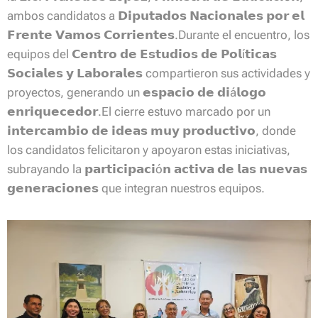
ambos candidatos a 𝗗𝗶𝗽𝘂𝘁𝗮𝗱𝗼𝘀 𝗡𝗮𝗰𝗶𝗼𝗻𝗮𝗹𝗲𝘀 𝗽𝗼𝗿 𝗲𝗹
𝗙𝗿𝗲𝗻𝘁𝗲 𝗩𝗮𝗺𝗼𝘀 𝗖𝗼𝗿𝗿𝗶𝗲𝗻𝘁𝗲𝘀.Durante el encuentro, los
equipos del 𝗖𝗲𝗻𝘁𝗿𝗼 𝗱𝗲 𝗘𝘀𝘁𝘂𝗱𝗶𝗼𝘀 𝗱𝗲 𝗣𝗼𝗹í𝘁𝗶𝗰𝗮𝘀
𝗦𝗼𝗰𝗶𝗮𝗹𝗲𝘀 𝘆 𝗟𝗮𝗯𝗼𝗿𝗮𝗹𝗲𝘀 compartieron sus actividades y
proyectos, generando un 𝗲𝘀𝗽𝗮𝗰𝗶𝗼 𝗱𝗲 𝗱𝗶á𝗹𝗼𝗴𝗼
𝗲𝗻𝗿𝗶𝗾𝘂𝗲𝗰𝗲𝗱𝗼𝗿.El cierre estuvo marcado por un
𝗶𝗻𝘁𝗲𝗿𝗰𝗮𝗺𝗯𝗶𝗼 𝗱𝗲 𝗶𝗱𝗲𝗮𝘀 𝗺𝘂𝘆 𝗽𝗿𝗼𝗱𝘂𝗰𝘁𝗶𝘃𝗼, donde
los candidatos felicitaron y apoyaron estas iniciativas,
subrayando la 𝗽𝗮𝗿𝘁𝗶𝗰𝗶𝗽𝗮𝗰𝗶ó𝗻 𝗮𝗰𝘁𝗶𝘃𝗮 𝗱𝗲 𝗹𝗮𝘀 𝗻𝘂𝗲𝘃𝗮𝘀
𝗴𝗲𝗻𝗲𝗿𝗮𝗰𝗶𝗼𝗻𝗲𝘀 que integran nuestros equipos.