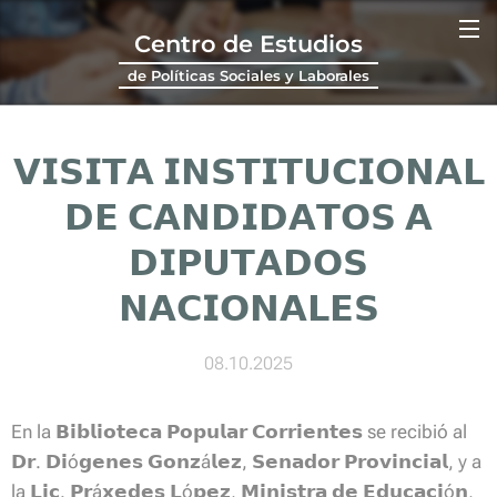
Centro de Estudios
de Políticas Sociales y Laborales
𝗩𝗜𝗦𝗜𝗧𝗔 𝗜𝗡𝗦𝗧𝗜𝗧𝗨𝗖𝗜𝗢𝗡𝗔𝗟
𝗗𝗘 𝗖𝗔𝗡𝗗𝗜𝗗𝗔𝗧𝗢𝗦 𝗔
𝗗𝗜𝗣𝗨𝗧𝗔𝗗𝗢𝗦
𝗡𝗔𝗖𝗜𝗢𝗡𝗔𝗟𝗘𝗦
08.10.2025
En la 𝗕𝗶𝗯𝗹𝗶𝗼𝘁𝗲𝗰𝗮 𝗣𝗼𝗽𝘂𝗹𝗮𝗿 𝗖𝗼𝗿𝗿𝗶𝗲𝗻𝘁𝗲𝘀 se recibió al
𝗗𝗿. 𝗗𝗶ó𝗴𝗲𝗻𝗲𝘀 𝗚𝗼𝗻𝘇á𝗹𝗲𝘇, 𝗦𝗲𝗻𝗮𝗱𝗼𝗿 𝗣𝗿𝗼𝘃𝗶𝗻𝗰𝗶𝗮𝗹, y a
la 𝗟𝗶𝗰. 𝗣𝗿á𝘅𝗲𝗱𝗲𝘀 𝗟ó𝗽𝗲𝘇, 𝗠𝗶𝗻𝗶𝘀𝘁𝗿𝗮 𝗱𝗲 𝗘𝗱𝘂𝗰𝗮𝗰𝗶ó𝗻,