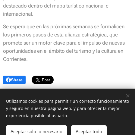
destacado dentro del mapa turístico nacional e
internacional.
Se espera que en las próximas semanas se formalicen
los primeros pasos de esta alianza estratégica, que
promete ser un motor clave para el impulso de nuevas
oportunidades en el ámbito del turismo y la cultura en
Corrientes.
Share
Utilizamos cookies para permitir un correcto funcionamiento
y seguro en nuestra página web, y para ofrecer la mejor
© Copyright 2022 Centro de Estudios Corrientes | Asociación Civil 8 de
experiencia posible al usuario.
Octubre
Todos los derechos reservados
Aceptar solo lo necesario
Aceptar todo
Creado con
Webnode
Cookies